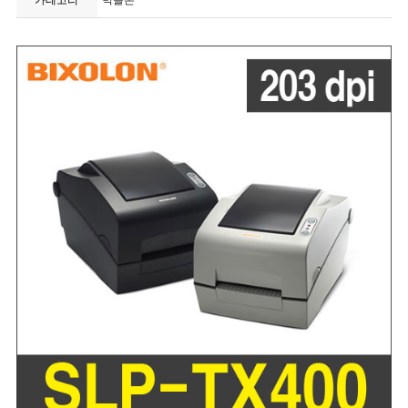
카테고리
빅솔론