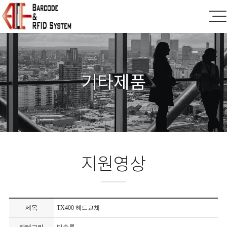
기타제품
지원영상
제목
TX400 헤드교체