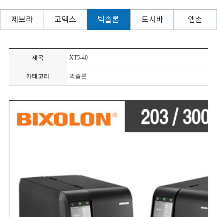
제브라
고덱스
빅솔론
도시바
엡손
제목
XT5-40
카테고리
빅솔론