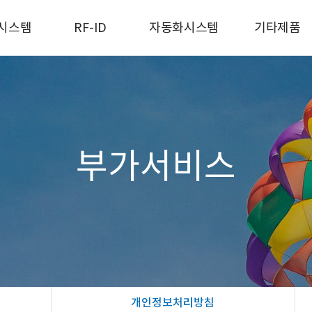
시스템
RF-ID
자동화시스템
기타제품
프린터
리더기
오토라벨러
기타제품
캐너
RFID 프린터
잉크젯마킹
DA
RFID PDA
물류자동화설비
벨
부가서비스
본
개인정보처리방침