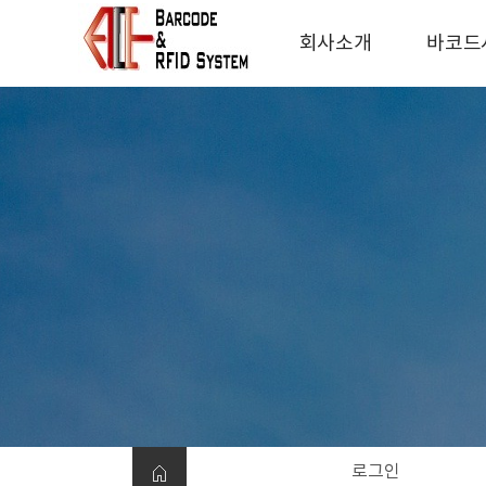
회사소개
바코드
인사말
바코드
찾아오시는 길
스
P
라
리
로그인